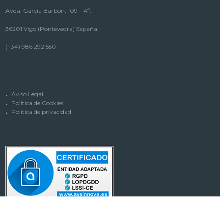
Avda. García Barbón, 109 – 4º.
36201 Vigo (Pontevedra) España
(+34) 986 292 550
Aviso Legal
Política de Cookies
Política de privacidad