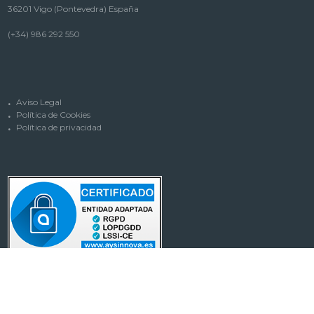
36201 Vigo (Pontevedra) España
(+34) 986 292 550
Aviso Legal
Política de Cookies
Política de privacidad
IDE Comunicación
© 2020. Todos los derechos reservados.