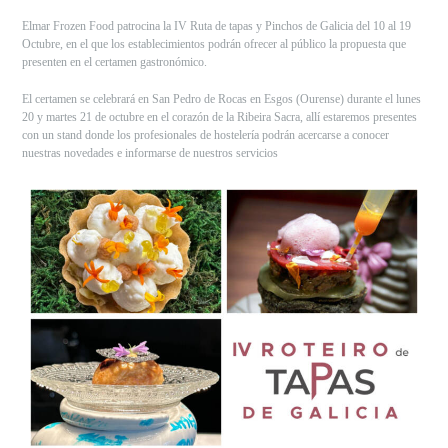
Elmar Frozen Food patrocina la IV Ruta de tapas y Pinchos de Galicia del 10 al 19
Octubre, en el que los establecimientos podrán ofrecer al público la propuesta que
presenten en el certamen gastronómico.
El certamen se celebrará en San Pedro de Rocas en Esgos (Ourense) durante el lunes
20 y martes 21 de octubre en el corazón de la Ribeira Sacra, allí estaremos presentes
con un stand donde los profesionales de hostelería podrán acercarse a conocer
nuestras novedades e informarse de nuestros servicios