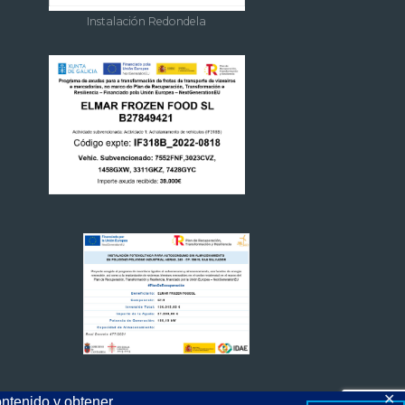
Instalación Redondela
✕
ontenido y obtener