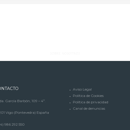
SOBRE NOSOTROS
ONTACTO
Aviso Legal
Política de Cookies
a. García Barbón, 109 – 4º.
Política de privacidad
Canal de denuncias
201 Vigo (Pontevedra) España
4) 986 292 550