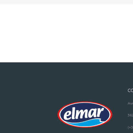
C
Avd
36
(+3