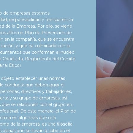
po de empresas estamos
ad, responsabilidad y transparencia
ad de la Empresa. Por ello, se viene
imos años un Plan de Prevención de
ión en la compañía, que se encuentra
ización, y que ha culminado con la
documentos que conforman el núcleo
de Conducta, Reglamento del Comité
nal Ético).
 objeto establecer unas normas
 de conducta que deben guiar el
ersonas, directivos y trabajadores,
rta y su grupo de empresas, así
 que se relacionen con el grupo en
rofesional. De esta manera, el Plan de
nforma en algo más que una
rno de la empresa: es una filosofía
 diarias que se llevan a cabo en el