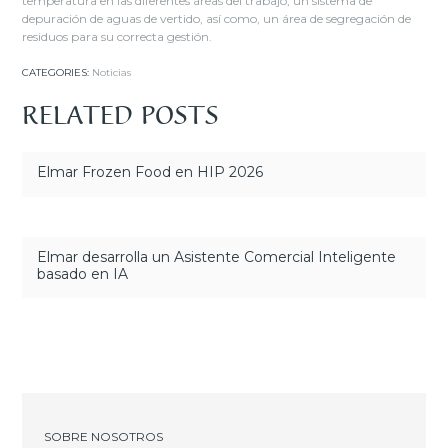
temperatura en las diferentes áreas del trabajo, un sistema de
depuración de aguas de vertido, así como, un área de segregación de
residuos para su correcta gestión.
CATEGORIES:
Noticias
RELATED POSTS
Elmar Frozen Food en HIP 2026
Elmar desarrolla un Asistente Comercial Inteligente
basado en IA
SOBRE NOSOTROS