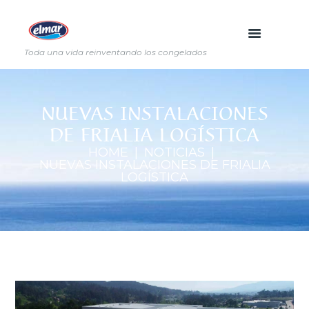
Toda una vida reinventando los congelados
NUEVAS INSTALACIONES
DE FRIALIA LOGÍSTICA
HOME
NOTICIAS
NUEVAS INSTALACIONES DE FRIALIA
LOGÍSTICA