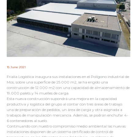
15 June 2021
Frialia Logística inaugura sus instalaciones en el Polígono industrial de
Mos, sobre una superficie de 25.000 m2, se ha erigido una
construcción de 12.000 m2 con una capacidad de almacenamiento de
19.000 palets y 14 muelles de carga.
Esta nueva construcción supondrá una mejora en la capacidad
productiva y logística del grupo al contar con tres áreas de trabajo:
una de preparación de pedidos, un área de carga y otra asignada a
trabajos de manipulación mercancía. Además, se podrán enchufar 4-
6 contenedores al suelo.
Continuando con nuestro compromiso medio ambiental las nuevas
instalaciones disponen de un sistema certificado de control de