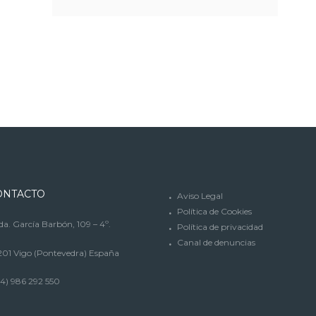
ONTACTO
Aviso Legal
Política de Cookies
a. García Barbón, 109 – 4º.
Política de privacidad
Canal de denuncias
201 Vigo (Pontevedra) España
4) 986 292 550