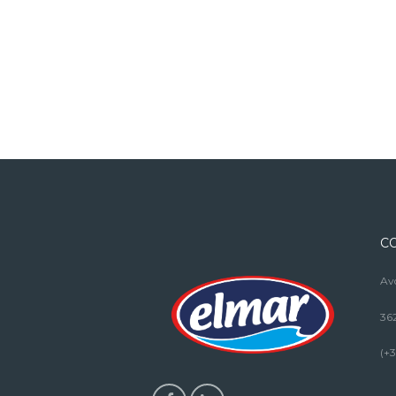
C
Avd
36
(+3