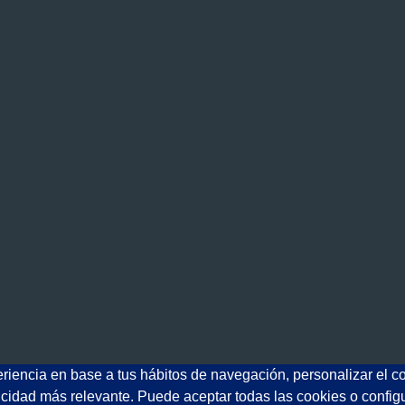
eriencia en base a tus hábitos de navegación, personalizar el c
IDE Comunicación
© 2026. Todos los derechos reservados.
licidad más relevante. Puede aceptar todas las cookies o config