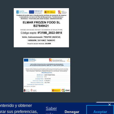
✕
ontenido y obtener
Saber
urar sus preferencias,
Denegar
Aceptar