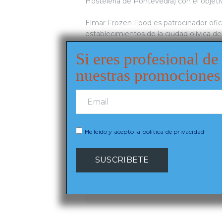
Hostelería de Pontevedra) con el objet
Elmar Frozen Food es patrocinador ofic
establecimientos de la ciudad olívica d
Si eres profesional de
Mas información en:
https://www.xn--p
nuestras promociones
CATEGORIES:
Noticias
RELATED POST
He leído y acepto la politica de privacidad
Elmar Frozen Food e
HIP 2026