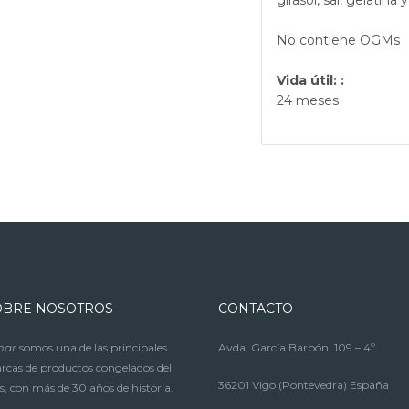
girasol, sal, gelatina
No contiene OGMs
Vida útil: :
24 meses
OBRE NOSOTROS
CONTACTO
mar
somos una de las principales
Avda. García Barbón, 109 – 4º.
cas de productos congelados del
36201 Vigo (Pontevedra) España
s, con más de 30 años de historia.