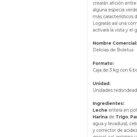
crearán afición entre
alguna especia verde 
más característicos
Lograrás así una co
activará la vista y e
Nombre Comercial
Delicias de Boletus
Formato:
Caja de 3 kg con 6 b
Unidad:
Unidades redondeada
Ingredientes:
Leche
entera en polv
Harina
de
Trigo
,
Pa
agua y levadura), cebo
y corrector de acidez