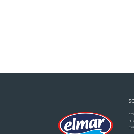
S
el
mar
paí