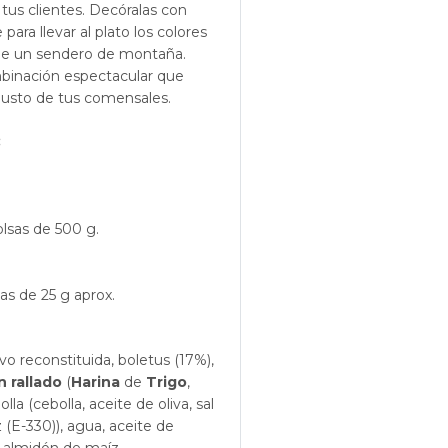
 tus clientes. Decóralas con
para llevar al plato los colores
 de un sendero de montaña.
mbinación espectacular que
l gusto de tus comensales.
:
olsas de 500 g.
s de 25 g aprox.
o reconstituida, boletus (17%),
n rallado
(
Harina
de
Trigo
,
lla (cebolla, aceite de oliva, sal
 (E-330)), agua, aceite de