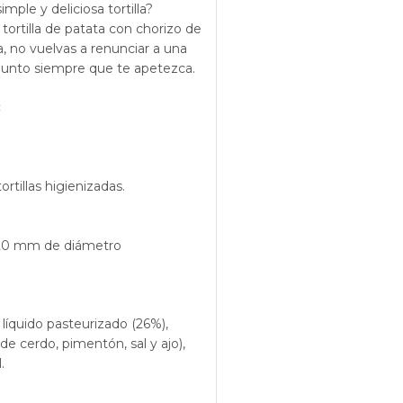
mple y deliciosa tortilla?
tortilla de patata con chorizo de
a, no vuelvas a renunciar a una
 punto siempre que te apetezca.
:
rtillas higienizadas.
 220 mm de diámetro
líquido pasteurizado (26%),
de cerdo, pimentón, sal y ajo),
.