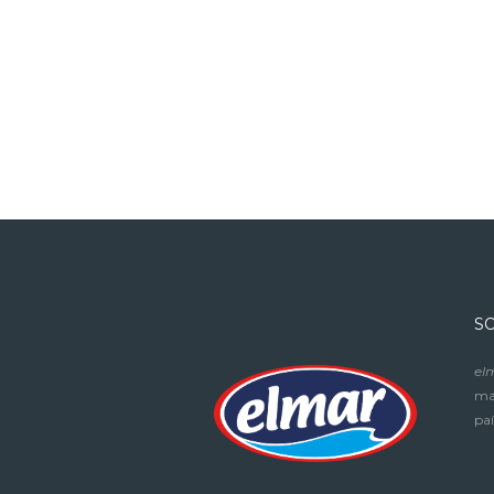
S
el
mar
paí