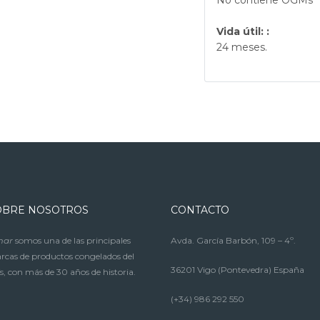
No contiene OGMs
Vida útil: :
24 meses.
OBRE NOSOTROS
CONTACTO
mar
somos una de las principales
Avda. García Barbón, 109 – 4º.
cas de productos congelados del
36201 Vigo (Pontevedra) España
s, con más de 30 años de historia.
(+34) 986 292 550