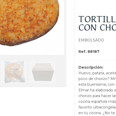
TORTILL
CON CH
EMBOLSADO
Ref. 88187
Descripción:
Huevo, patata, aceite
poco de chorizo? Mmm
está buenísima, con c
Elmar ha elaborado es
chorizo para hacer la
cocina española más 
favorito ultracongel
en tu cocina. ¿No te