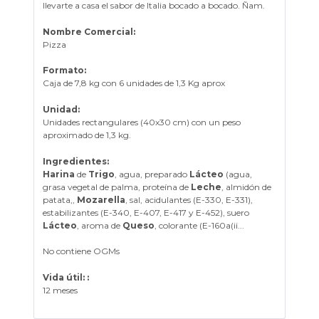
llevarte a casa el sabor de Italia bocado a bocado. Ñam.
Nombre Comercial:
Pizza
Formato:
Caja de 7,8 kg con 6 unidades de 1,3 Kg aprox
Unidad:
Unidades rectangulares (40x30 cm) con un peso
aproximado de 1,3 kg.
Ingredientes:
Harina
de
Trigo
, agua, preparado
Lácteo
(agua,
grasa vegetal de palma, proteína de
Leche
, almidón de
patata,,
Mozarella
, sal, acidulantes (E-330, E-331),
estabilizantes (E-340, E-407, E-417 y E-452), suero
Lácteo
, aroma de
Queso
, colorante (E-160a(ii...
No contiene OGMs
Vida útil: :
12 meses