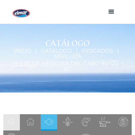
CATÁLOGO
INICIO
CATÁLOGO
PESCADOS
MERLUZA
FILETE DE MERLUZA DEL CABO 90-120 1
KG