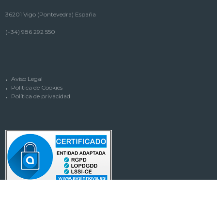
36201 Vigo (Pontevedra) España
(+34) 986 292 550
Aviso Legal
Política de Cookies
Política de privacidad
IDE Comunicación
© 2020. Todos los derechos reservados.