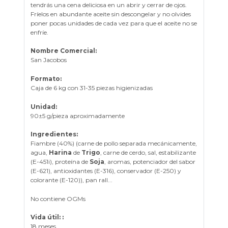
tendrás una cena deliciosa en un abrir y cerrar de ojos.
Fríelos en abundante aceite sin descongelar y no olvides
poner pocas unidades de cada vez para que el aceite no se
enfríe.
Nombre Comercial:
San Jacobos
Formato:
Caja de 6 kg con 31-35 piezas higienizadas
Unidad:
90±5 g/pieza aproximadamente
Ingredientes:
Fiambre (40%) (carne de pollo separada mecánicamente,
agua,
Harina
de
Trigo
, carne de cerdo, sal, estabilizante
(E-451i), proteína de
Soja
, aromas, potenciador del sabor
(E-621), antioxidantes (E-316), conservador (E-250) y
colorante (E-120)), pan rall...
No contiene OGMs
Vida útil: :
18 meses