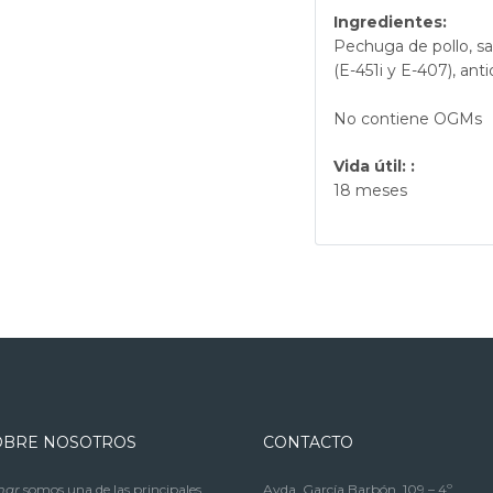
Ingredientes:
Pechuga de pollo, sal
(E-451i y E-407), ant
No contiene OGMs
Vida útil: :
18 meses
OBRE NOSOTROS
CONTACTO
mar
somos una de las principales
Avda. García Barbón, 109 – 4º.