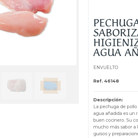
PECHUGA
SABORIZ
HIGIENI
AGUA A
ENVUELTO
Ref. 46148
Descripción:
La pechuga de pollo 
agua añadida es un r
buen cocinero. Su c
mucho más sabor a l
guisos y preparacione