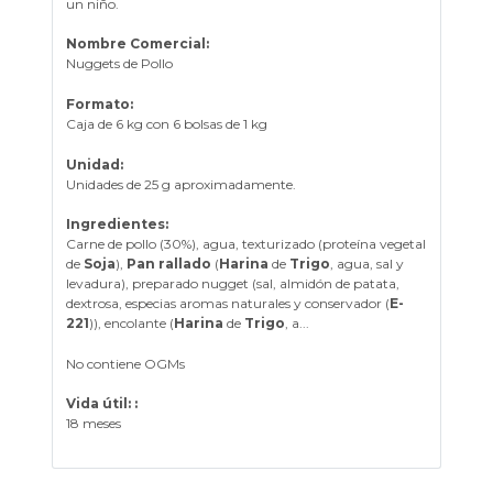
un niño.
Nombre Comercial:
Nuggets de Pollo
Formato:
Caja de 6 kg con 6 bolsas de 1 kg
Unidad:
Unidades de 25 g aproximadamente.
Ingredientes:
Carne de pollo (30%), agua, texturizado (proteína vegetal
de
Soja
),
Pan rallado
(
Harina
de
Trigo
, agua, sal y
levadura), preparado nugget (sal, almidón de patata,
dextrosa, especias aromas naturales y conservador (
E-
221
)), encolante (
Harina
de
Trigo
, a...
No contiene OGMs
Vida útil: :
18 meses