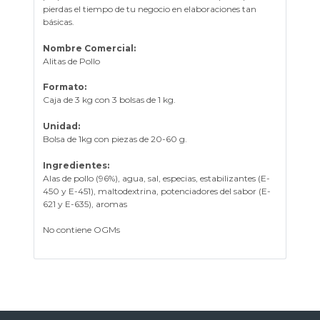
pierdas el tiempo de tu negocio en elaboraciones tan
básicas.
Nombre Comercial:
Alitas de Pollo
Formato:
Caja de 3 kg con 3 bolsas de 1 kg.
Unidad:
Bolsa de 1kg con piezas de 20-60 g.
Ingredientes:
Alas de pollo (96%), agua, sal, especias, estabilizantes (E-
450 y E-451), maltodextrina, potenciadores del sabor (E-
621 y E-635), aromas
No contiene OGMs