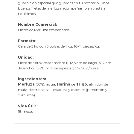
guarnición especial que guardas en tu recetario. Unos
buenos filetes de merluza acompañan bien y están
riquísimos.
Nombre Comercial:
Filetes de Merluza empanados
Formato:
Caja de 5 kg con 5 bolsas de 1 kg, 10-11 piezas/kg.
Unidad:
Filete de aproximadamente 11-12,5 cm de largo, 4-7 cm
de ancho, 15-20 mm de espesor y 55- 56 g/pieza.
Ingredientes:
Merluza
(55%), agua,
Harina
de
Trigo
, almidón de
maíz, dextrinas, sal, levadura y especias (pimentón y
cúrcuma).
Vida útil: :
18 meses