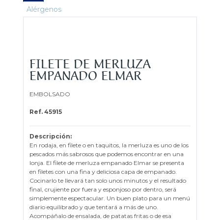
Alérgenos
FILETE DE MERLUZA
EMPANADO ELMAR
EMBOLSADO
Ref. 45915
Descripción:
En rodaja, en filete o en taquitos, la merluza es uno de los
pescados más sabrosos que podemos encontrar en una
lonja. El filete de merluza empanado Elmar se presenta
en filetes con una fina y deliciosa capa de empanado.
Cocinarlo te llevará tan solo unos minutos y el resultado
final, crujiente por fuera y esponjoso por dentro, será
simplemente espectacular. Un buen plato para un menú
diario equilibrado y que tentará a más de uno.
Acompáñalo de ensalada, de patatas fritas o de esa