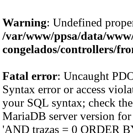
Warning
: Undefined proper
/var/www/ppsa/data/www/e
congelados/controllers/fr
Fatal error
: Uncaught PD
Syntax error or access viol
your SQL syntax; check the
MariaDB server version for 
'AND trazas = 0 ORDER BY 