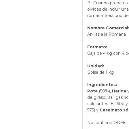
B. ¡Cuando prepares t
olvides de incluir una
romana! Será uno de 
Nombre Comercial
Anillas a la Romana
Formato:
Caja de 4 kg con 4 b
Unidad:
Bolsa de 1 kg
Ingredientes:
Pota
(50%),
Harina
y
de girasol, sal, gasifi
colorantes (E-160b y 
575) y
Caseinato só
No contiene OGMs