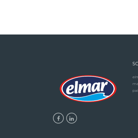
S
el
mar
paí