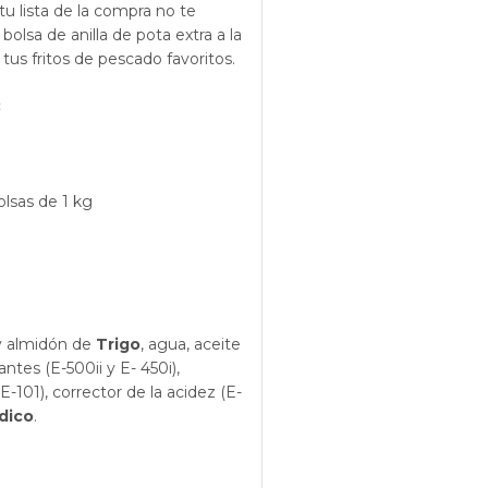
u lista de la compra no te
 bolsa de anilla de pota extra a la
tus fritos de pescado favoritos.
:
olsas de 1 kg
 almidón de
Trigo
, agua, aceite
cantes (E-500ii y E- 450i),
E-101), corrector de la acidez (E-
dico
.