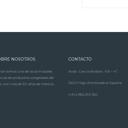
OBRE NOSOTROS
CONTACTO
mar
somos una de las principales
Avda. García Barbón, 109 – 4º.
cas de productos congelados del
36201 Vigo (Pontevedra) España
s, con más de 30 años de historia.
(+34) 986 292 550