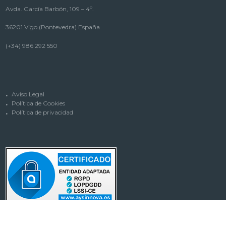
Avda. García Barbón, 109 – 4º.
36201 Vigo (Pontevedra) España
(+34) 986 292 550
Aviso Legal
Política de Cookies
Política de privacidad