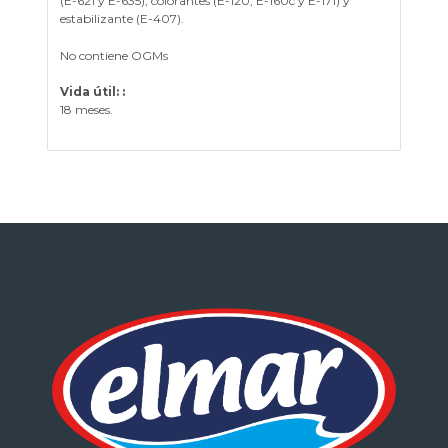
(E-621 y E-635), colorantes (E-120, E-160c y E-171) y
estabilizante (E-407).
No contiene OGMs
Vida útil: :
18 meses.