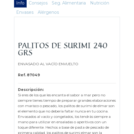
Info
Consejos
Seg. Alimentaria
Nutrición
Envases
Alérgenos
PALITOS DE SURIMI 240
GRS
ENVASADO AL VACÍO ENVUELTO
Ref. 87049
Descripción:
Si eres de los que les encanta el sabor a mar pero no
siempre tienes tiempo de preparar grandes elaboraciones
con marisco o pescado, los palitos de surimi de elmar son
el elemento que no debería faltar nunca en tu cocina.
Envasados al vacío y congelados, los tendrás siempre a
mano para utilizar en ensaladas o aperitivos con un
toque diferente. Hechos a base de pasta de pescado de
primera calidad, los palitos de surimi elmar son la