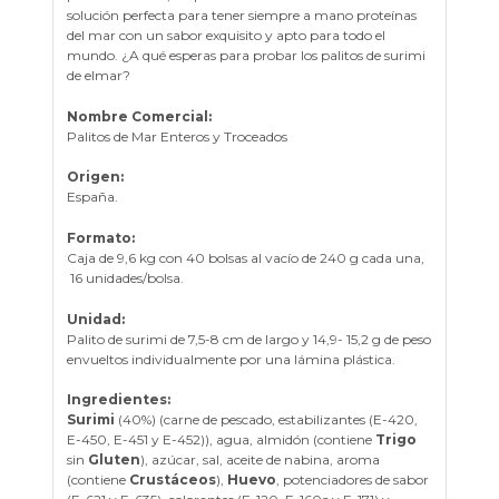
solución perfecta para tener siempre a mano proteínas
del mar con un sabor exquisito y apto para todo el
mundo. ¿A qué esperas para probar los palitos de surimi
de elmar?
Nombre Comercial:
Palitos de Mar Enteros y Troceados
Origen:
España.
Formato:
Caja de 9,6 kg con 40 bolsas al vacío de 240 g cada una,
16 unidades/bolsa.
Unidad:
Palito de surimi de 7,5-8 cm de largo y 14,9- 15,2 g de peso
envueltos individualmente por una lámina plástica.
Ingredientes:
Surimi
(40%) (carne de pescado, estabilizantes (E-420,
E-450, E-451 y E-452)), agua, almidón (contiene
Trigo
sin
Gluten
), azúcar, sal, aceite de nabina, aroma
(contiene
Crustáceos
),
Huevo
, potenciadores de sabor