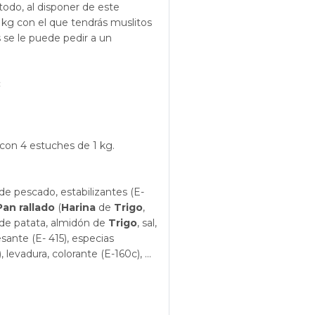
todo, al disponer de este
1 kg con el que tendrás muslitos
 se le puede pedir a un
:
con 4 estuches de 1 kg.
de pescado, estabilizantes (E-
Pan rallado
(
Harina
de
Trigo
,
de patata, almidón de
Trigo
, sal,
esante (E- 415), especias
levadura, colorante (E-160c), ...