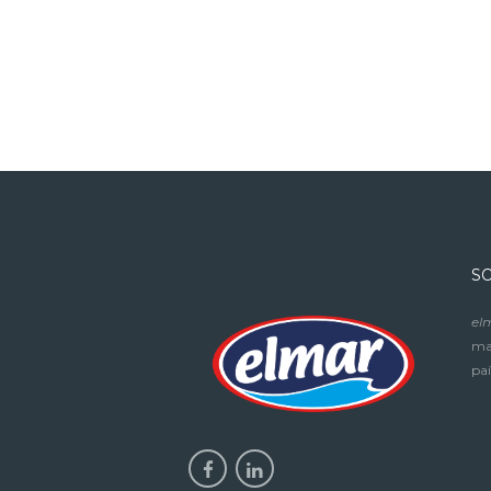
S
el
mar
paí