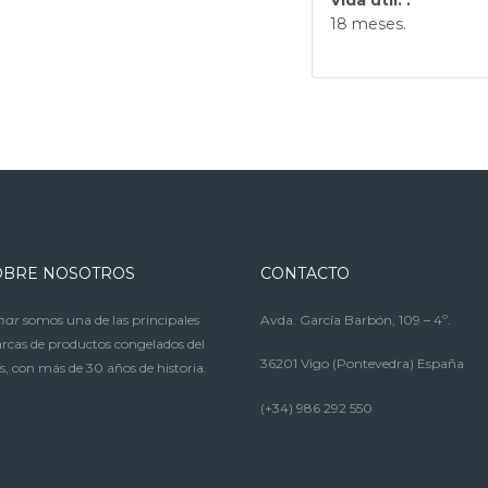
Vida útil: :
18 meses.
OBRE NOSOTROS
CONTACTO
mar
somos una de las principales
Avda. García Barbón, 109 – 4º.
cas de productos congelados del
36201 Vigo (Pontevedra) España
s, con más de 30 años de historia.
(+34) 986 292 550