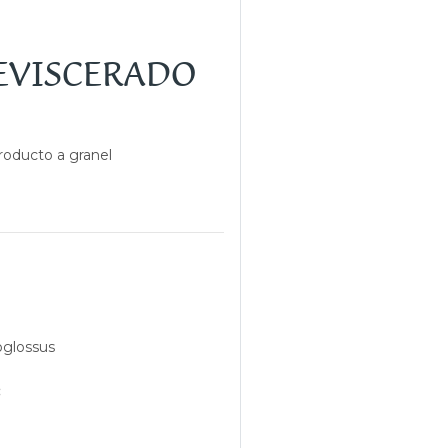
EVISCERADO
producto a granel
oglossus
: