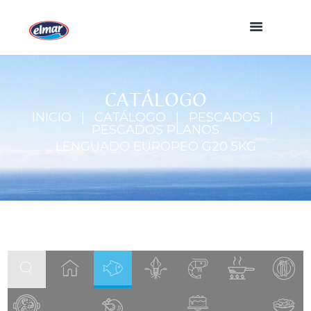
CATÁLOGO
INICIO
CATÁLOGO
PESCADOS
PESCADOS PLANOS
LENGUADO EUROPEO G20 5KG