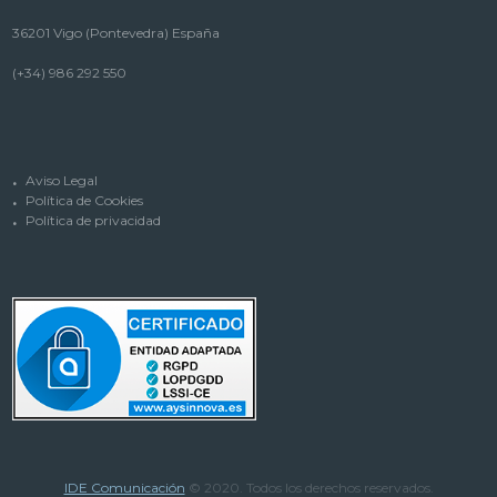
36201 Vigo (Pontevedra) España
(+34) 986 292 550
Aviso Legal
Política de Cookies
Política de privacidad
IDE Comunicación
© 2020. Todos los derechos reservados.