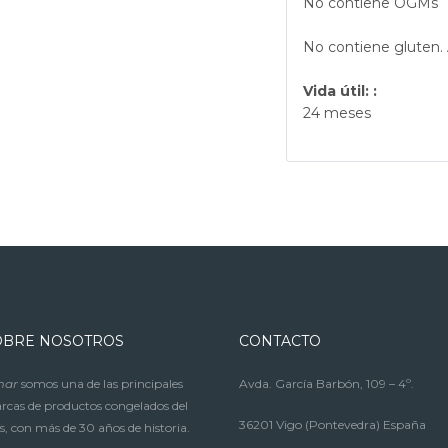
No contiene OGMs
No contiene gluten. 
Vida útil: :
24 meses
OBRE NOSOTROS
CONTACTO
mar
somos una de las principales
Avda. García Barbón, 109 – 4º.
cas de productos congelados del
36201 Vigo (Pontevedra) España
s, con más de 30 años de historia.