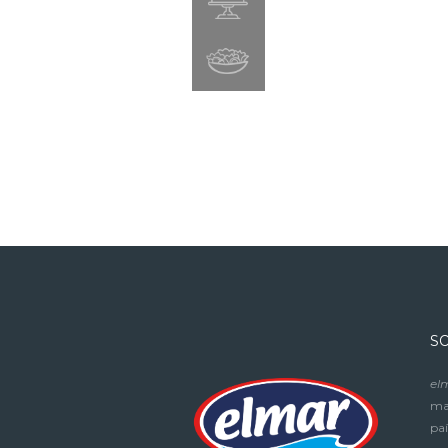
S
el
mar
paí