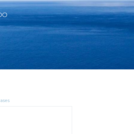
DO
ases