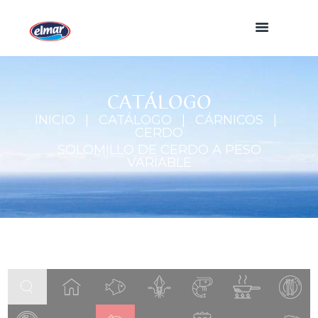
CATÁLOGO
INICIO
CATÁLOGO
CÁRNICOS
CERDO
SOLOMILLO DE CERDO A PESO
VARIABLE