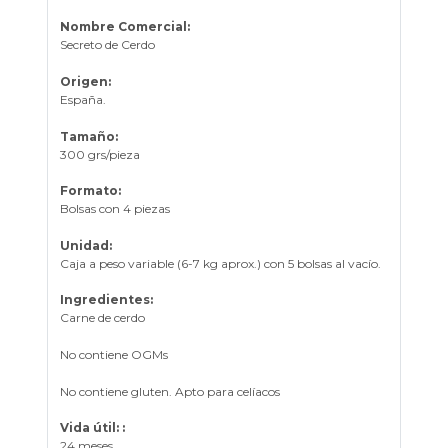
Nombre Comercial:
Secreto de Cerdo
Origen:
España.
Tamaño:
300 grs/pieza
Formato:
Bolsas con 4 piezas
Unidad:
Caja a peso variable (6-7 kg aprox.) con 5 bolsas al vacío.
Ingredientes:
Carne de cerdo
No contiene OGMs
No contiene gluten. Apto para celíacos
Vida útil: :
24 meses