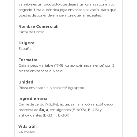
variable es un producto que dejará un gran sabor en tu
negocio. Una auténtica joya envasada al vacío, para que
puedas disponer de ella siempre que la necesites.
Nombre Comercial:
Cinta de Lomo
Origen:
España
Formato:
Caja a peso variable (17-18 kg aproximadamente) con 3
piezas envasadas al vacío.
Unidad:
Pieza envasada al vacío de 5 kg aprox.
Ingredientes:
Carne de cerdo (78,3%), agua, sal, almidón modificado,
proteína de
Soja
, emulgentes (E-407a, E-415) y
antioxidantes (E-331iii, E-301)
Vida útil: :
24 meses