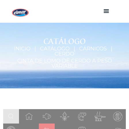
CATÁLOGO
INICIO
CATÁLOGO
CÁRNICOS
CERDO
CINTA DE LOMO DE CERDO A PESO
VARIABLE