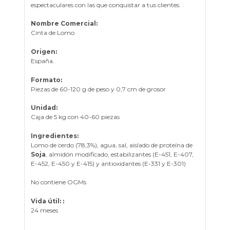
espectaculares con las que conquistar a tus clientes.
Nombre Comercial:
Cinta de Lomo
Origen:
España.
Formato:
Piezas de 60-120 g de peso y 0,7 cm de grosor
Unidad:
Caja de 5 kg con 40-60 piezas
Ingredientes:
Lomo de cerdo (78,3%), agua, sal, aislado de proteína de
Soja
, almidón modificado, estabilizantes (E-451, E-407,
E-452, E-450 y E-415) y antioxidantes (E-331 y E-301)
No contiene OGMs
Vida útil: :
24 meses