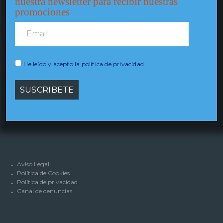
nuestra newsletter para recibir nuestras
promociones
CONTACTO
He leído y acepto la politica de privacidad
Avda. García Barbón, 109 – 4º.
36201 Vigo (Pontevedra) España
(+34) 986 292 550
Aviso Legal
Política de Cookies
Política de privacidad
Canal de denuncias