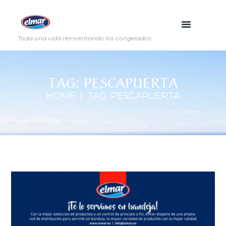
Toda una vida reinventando los congelados
TAG: PESCAPUERTA
HOME
TAG: PESCAPUERTA