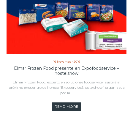
16 November 2019
Elmar Frozen Food presente en Expofoodservice –
hostelshow
Elmar Frozen Food, experto en soluciones foodservice, asistirá al
próximo encuentro de horeca “Exposervice&hostelshow” organizada
por la...
READ MORE