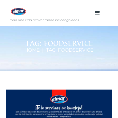
Toda una vida reinventando los congelados
TAG: FOODSERVICE
HOME
TAG: FOODSERVICE