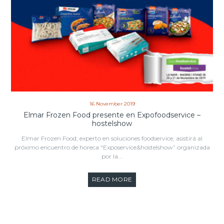
16 November 2019
Elmar Frozen Food presente en Expofoodservice –
hostelshow
Elmar Frozen Food, experto en soluciones foodservice, asistirá al
próximo encuentro de horeca “Exposervice&hostelshow” organizada
por la...
READ MORE