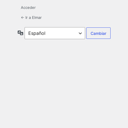
Acceder
← Ir a Elmar
Idioma