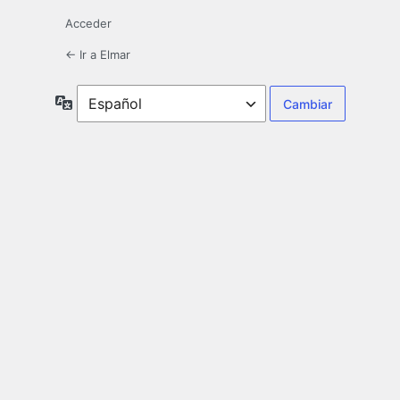
Acceder
← Ir a Elmar
Idioma