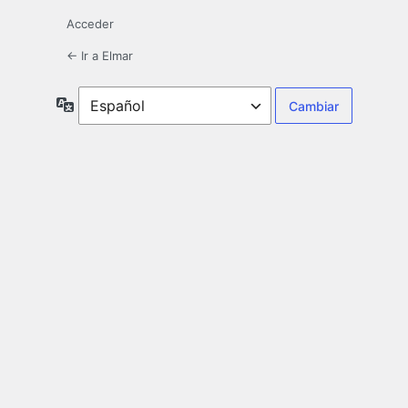
Acceder
← Ir a Elmar
Idioma