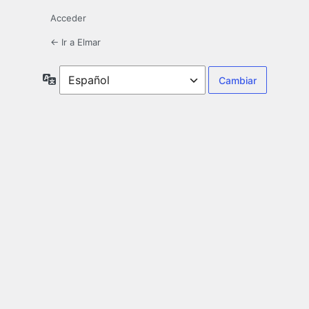
Acceder
← Ir a Elmar
Idioma