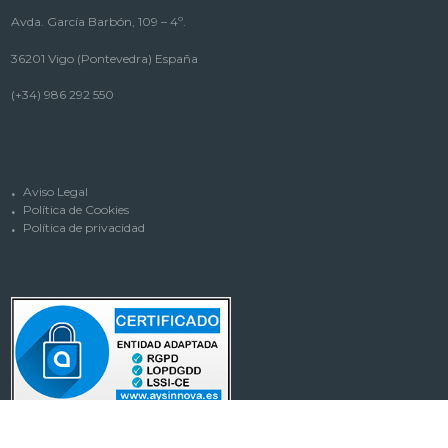
Avda. García Barbón, 109 – 4º.
36201 Vigo (Pontevedra) España
(+34) 986 292 550
Aviso Legal
Política de Cookies
Política de privacidad