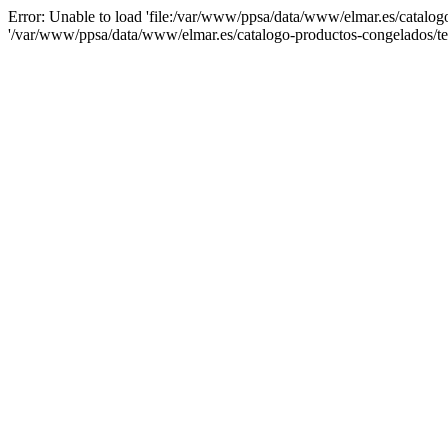
Error: Unable to load 'file:/var/www/ppsa/data/www/elmar.es/catalogo
'/var/www/ppsa/data/www/elmar.es/catalogo-productos-congelados/tem